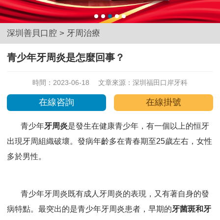
深圳善貝口腔
>
牙周治療
青少年牙周炎是怎麼回事？
時間：2023-06-18
文章來源：
深圳福田口岸牙科
在線咨詢
在線掛號
青少年
牙周炎
是發生在健康青少年，有一個以上的恒牙
出現牙周組織破壞。發病年齡多在青春期至25歲左右，女性
多於男性。
青少年牙周炎既有成人牙周炎的表現，又有著自身的發
病特點。最突出的是青少年牙周炎患者，早期的
牙菌斑和牙