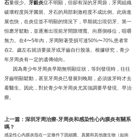
石
量很少。
牙齦炎
症不明顯，但卻有深的牙周袋，牙周組織
破壞程度與牙菌斑、牙石的局部刺激程度不成比例。此病進
展也快，在炎症並不明顯的情況下，早期就岀現切牙、第一
恒磨牙鬆動，並逐漸出現前牙間隙增寬、向唇側移位，咀嚼
無力。在4〜5年內，牙周附著受損可達50%〜70%,患者常
在2。歲左右就須要拔牙或牙齒自行脫落。根據研究，青少
年牙周炎有一定的遺傳傾向。
因為青少年牙周炎早期無明顯症狀，等到發現時，往往
牙齒明顯鬆動，甚至牙周炎已發展到晚期，必須拔牙時才去
看醫生。因此，對於青少年牙周炎尤其強調要早發現、早治
療。
上一篇：深圳牙周治療-牙周炎和感染性心內膜炎有關系
嗎？
感染性心內膜炎指在一定條件下因細菌、真菌和其他微生物（如病