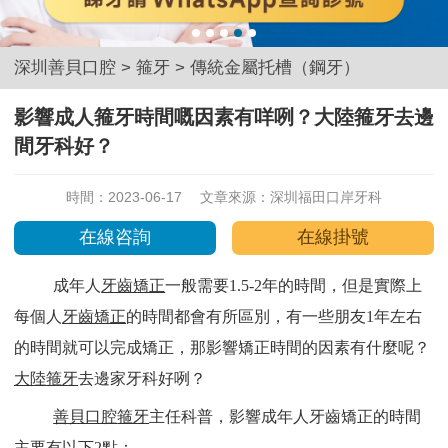
深圳善貝口腔
>
箍牙
>
傳統金屬托槽（鋼牙）
影響成人箍牙時間嘅因素有咩咧？大陸箍牙去邊
間牙科好？
時間：2023-06-17
文章來源：
深圳福田口岸牙科
在線咨詢
在線掛號
成年人
牙齒矯正
一般需要1.5-2年的時間，但是實際上
每個人
牙齒矯正
的時間都會有所區別，有一些朋友1年左右
的時間就可以完成矯正，那影響矯正時間的因素有什麼呢？
大陸箍牙
去邊家牙科好咧？
善貝口腔
箍牙
主任科普，影響成年人牙齒矯正的時間
主要有以下2點：