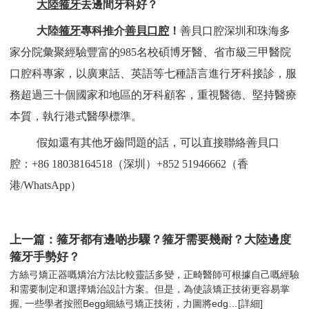
大陸箍牙
去邊間牙科好？
大陸
箍牙
專科推介
善貝口腔
！
善貝口腔深圳和珠海多
家分院彙聚經驗豐富的985名校碩博牙醫、省市級三甲醫院
口腔科專家，以廣東話、英語等七種語言進行牙科接診，服
務超過三十個國家和地區的牙科顧客，重視醫德、堅持醫療
本質，執行港式醫學標準。
假如還有其他牙齒問題的話，可以直接聯絡善貝口
腔：+86 18038164518（深圳）+852 51946662（香
港/WhatsApp）
上一篇：箍牙都有邊啲步驟？箍牙需要幾耐？大陸邊度
箍牙手勢好？
方絲弓矯正器嘅矯治方法比較靈話多變，正畸醫師可根據自己嘅經驗
和需要制定和選擇矯治設計方案。但是，為使該矯正技術更容易掌
握, 一些學者按照Begg細絲弓矯正技術，力圖將edg…
[詳細]